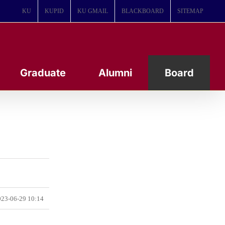
KU
KUPID
KU GMAIL
BLACKBOARD
SITEMAP
Graduate
Alumni
Board
23-06-29 10:14