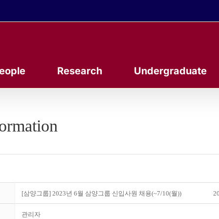
eople
Research
Undergraduate
formation
[삼양그룹] 2023년 6월 삼양그룹 신입사원 채용(~7/10(월))
20
관리자