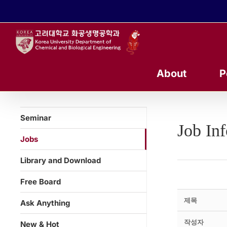
콘
텐
츠
로
건
너
About
P
뛰
기
Seminar
Job In
Jobs
Library and Download
Free Board
제목
Ask Anything
작성자
New & Hot