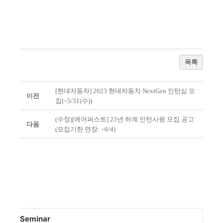
목록
[현대자동차] 2023 현대자동차 NextGen 인턴십 모
이전
집(~5/31(수))
(수정)[에어퍼스트] 23년 하계 인턴사원 모집 공고
다음
(모집기한 연장: ~6/4)
Seminar