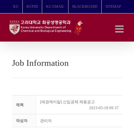
콘
KU
KUPID
KU GMAIL
BLACKBOARD
SITEMAP
텐
츠
로
건
너
뛰
기
Job Information
[애경케미칼] 신입공채 채용공고
제목
2023-05-18 09:37
작성자
관리자