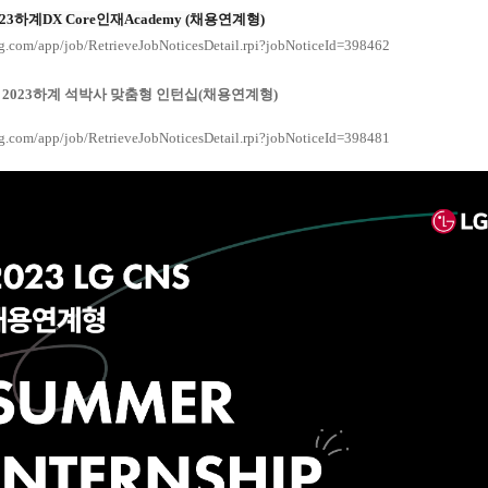
23하계DX Core인재Academy (채용연계형)
.lg.com/app/job/RetrieveJobNoticesDetail.rpi?jobNoticeId=398462
 2023하계 석박사 맞춤형 인턴십(채용연계형)
.lg.com/app/job/RetrieveJobNoticesDetail.rpi?jobNoticeId=398481