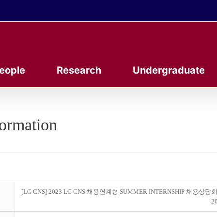
eople
Research
Undergraduate
formation
[LG CNS] 2023 LG CNS 채용연계형 SUMMER INTERNSHIP 채용상담회 
20