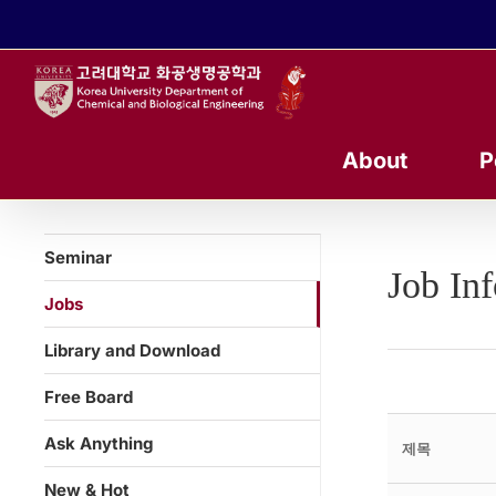
콘
텐
츠
로
건
너
About
P
뛰
기
Seminar
Job In
Jobs
Library and Download
Free Board
Ask Anything
제목
New & Hot