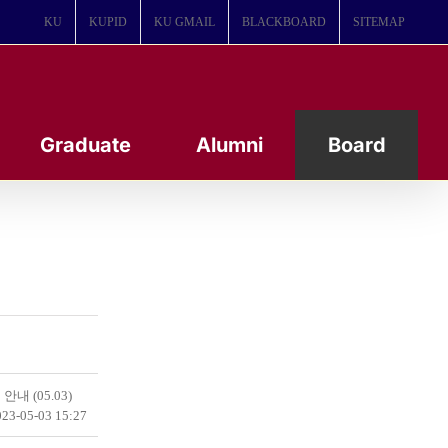
KU
KUPID
KU GMAIL
BLACKBOARD
SITEMAP
Graduate
Alumni
Board
안내 (05.03)
23-05-03 15:27