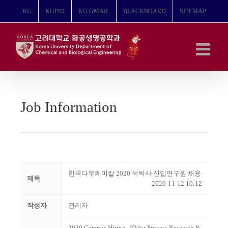
콘
KU
KUPID
KU GMAIL
BLACKBOARD
SITEMAP
텐
츠
로
건
너
뛰
기
Job Information
한국다우케미칼 2020 석박사 신입연구원 채용
제목
2020-11-12 10:12
작성자
관리자
2020 Campus Hiring_JD for Process Research &