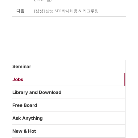
다음
[삼성] 삼성 SDI 박사채용 & 리크루팅
Seminar
Jobs
Library and Download
Free Board
Ask Anything
New & Hot