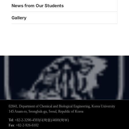
News from Our Students
Gallery
02841, Department of Chemical and Biological Engineering, Korea University
145 Anam-ro, Seongbuk-gu, Seoul, Republic of Korea
Tel
: +82-2-3290-4593(대학원)/4600(학부)
Fax
: +82-2-926-6102