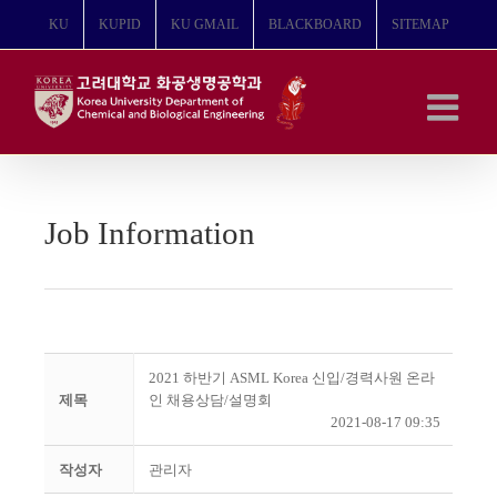
콘
KU
KUPID
KU GMAIL
BLACKBOARD
SITEMAP
텐
츠
로
건
너
뛰
기
Job Information
2021 하반기 ASML Korea 신입/경력사원 온라
제목
인 채용상담/설명회
2021-08-17 09:35
작성자
관리자