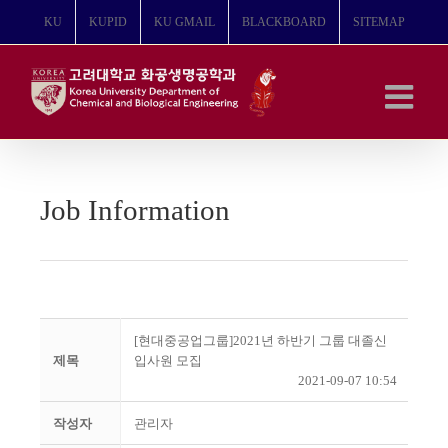
콘
KU
KUPID
KU GMAIL
BLACKBOARD
SITEMAP
텐
츠
로
건
너
뛰
기
Job Information
[현대중공업그룹]2021년 하반기 그룹 대졸신
제목
입사원 모집
2021-09-07 10:54
작성자
관리자