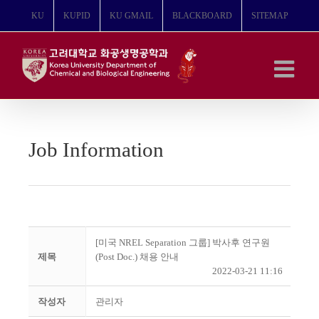
콘
KU
KUPID
KU GMAIL
BLACKBOARD
SITEMAP
텐
츠
로
건
너
뛰
기
Job Information
[미국 NREL Separation 그룹] 박사후 연구원
제목
(Post Doc.) 채용 안내
2022-03-21 11:16
작성자
관리자