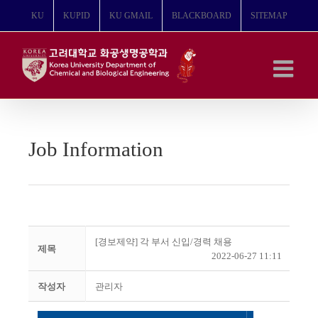
콘
KU
KUPID
KU GMAIL
BLACKBOARD
SITEMAP
텐
츠
로
건
너
뛰
기
Job Information
[경보제약] 각 부서 신입/경력 채용
제목
2022-06-27 11:11
작성자
관리자