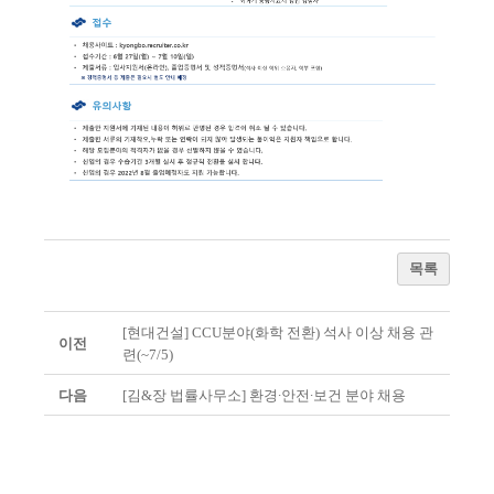
목록
[현대건설] CCU분야(화학 전환) 석사 이상 채용 관
이전
련(~7/5)
다음
[김&장 법률사무소] 환경∙안전∙보건 분야 채용