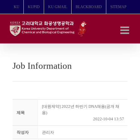
콘
KU
KUPID
KU GMAIL
BLACKBOARD
SITEMAP
텐
츠
로
건
너
뛰
기
Job Information
[대원제약] 2022년 하반기 DNA채용(공개 채
제목
용)
2022-10-04 13:57
작성자
관리자