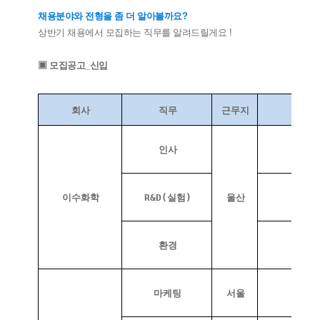
채용분야와 전형을 좀 더 알아볼까요?
상반기 채용에서 모집하는 직무를 알려드릴게요 !
▣ 모집공고_신입
회사
직무
근무지
인사
이수화학
R&D(실험)
울산
환경
환경,
마케팅
서울