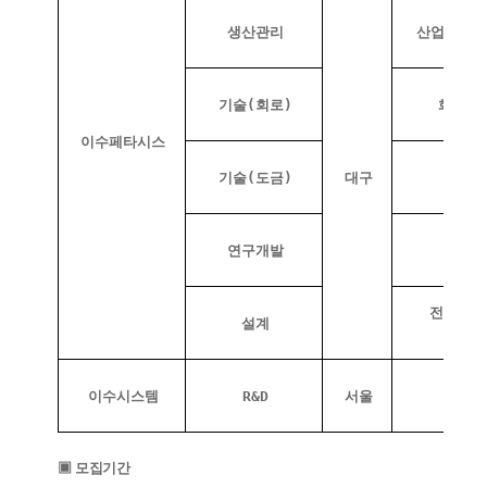
생산관리
산업공학,
기술(회로)
화학, 
이수페타시스
기술(도금)
대구
연구개발
전기, 
설계
이수시스템
R&D
서울
▣ 모집기간