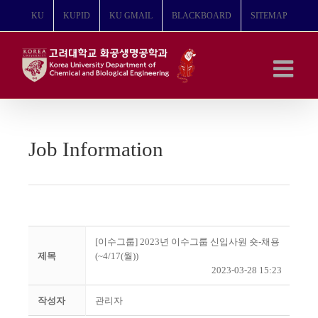
콘
KU
KUPID
KU GMAIL
BLACKBOARD
SITEMAP
텐
츠
로
건
너
뛰
기
Job Information
[이수그룹] 2023년 이수그룹 신입사원 숏-채용
제목
(~4/17(월))
2023-03-28 15:23
작성자
관리자