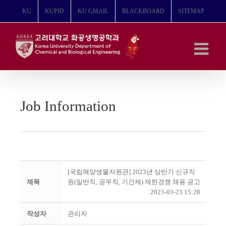
콘
KU
KUPID
KU GMAIL
BLACKBOARD
SITEMAP
텐
츠
로
건
너
뛰
기
Job Information
[국립해양생물자원관] 2023년 상반기 신규직
제목
원(일반직, 공무직, 기간제) 제한경쟁 채용 공고
2023-03-23 15:28
작성자
관리자