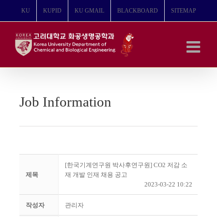
콘
KU
KUPID
KU GMAIL
BLACKBOARD
SITEMAP
텐
츠
로
건
너
뛰
기
Job Information
[한국기계연구원 박사후연구원] CO2 저감 소
제목
재 개발 인재 채용 공고
2023-03-22 10:22
작성자
관리자