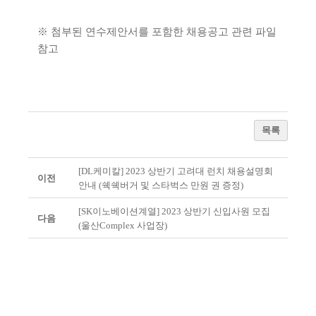
※ 첨부된 연수제안서를 포함한 채용공고 관련 파일
참고
목록
[DL케미칼] 2023 상반기 고려대 런치 채용설명회
이전
안내 (쉑쉑버거 및 스타벅스 만원 권 증정)
[SK이노베이션계열] 2023 상반기 신입사원 모집
다음
(울산Complex 사업장)