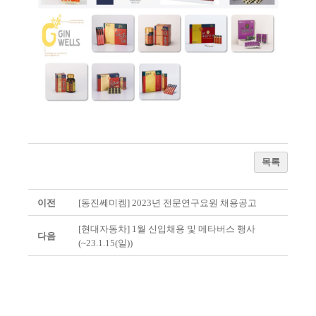
목록
이전
[동진쎄미켐] 2023년 전문연구요원 채용공고
[현대자동차] 1월 신입채용 및 메타버스 행사
다음
(~23.1.15(일))