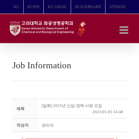
콘
KU
KUPID
KU GMAIL
BLACKBOARD
SITEMAP
텐
츠
로
건
너
뛰
기
Job Information
[일화] 2023년 신입/경력 사원 모집
제목
2023-01-05 14:48
작성자
관리자