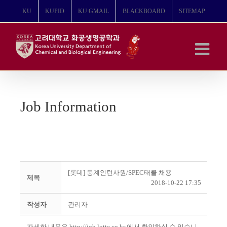
콘
KU
KUPID
KU GMAIL
BLACKBOARD
SITEMAP
텐
츠
로
건
너
뛰
기
Job Information
[롯데] 동계인턴사원/SPEC태클 채용
제목
2018-10-22 17:35
작성자
관리자
자세한 내용은
http://job.lotte.co.kr
에서 확인하실 수 있습니