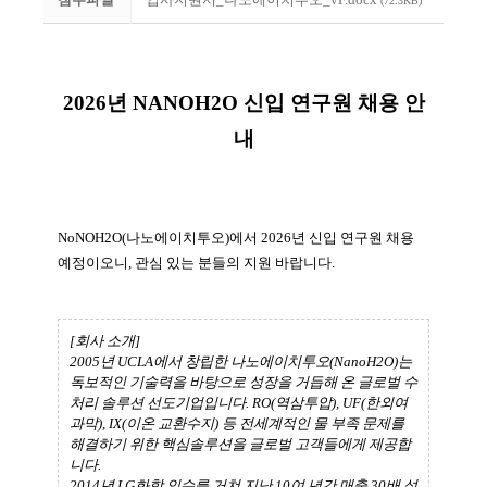
(72.3KB)
2026년 NANOH2O 신입 연구원 채용 안
내
NoNOH2O(나노에이치투오)에서 2026년 신입 연구원 채용
예정이오니, 관심 있는 분들의 지원 바랍니다.
[회사 소개]
2005년 UCLA에서 창립한 나노에이치투오(NanoH2O)는
독보적인 기술력을 바탕으로 성장을 거듭해 온 글로벌 수
처리 솔루션 선도기업입니다. RO(역삼투압), UF(한외여
과막), IX(이온 교환수지) 등 전세계적인 물 부족 문제를
해결하기 위한 핵심솔루션을 글로벌 고객들에게 제공합
니다.
2014년 LG화학 인수를 거쳐 지난 10여 년간 매출 30배 성