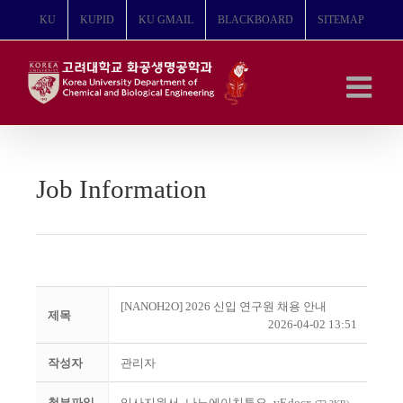
콘
KU
KUPID
KU GMAIL
BLACKBOARD
SITEMAP
텐
츠
로
건
너
뛰
기
Job Information
[NANOH2O] 2026 신입 연구원 채용 안내
제목
2026-04-02 13:51
작성자
관리자
첨부파일
입사지원서_나노에이치투오_vF.docx