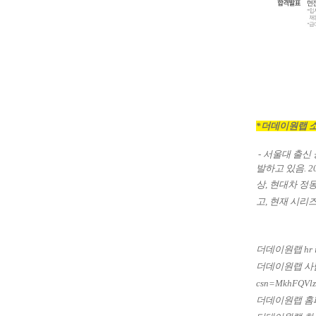
*더데이원랩 
- 서울대 출신
발하고 있음. 
상,
현대차 정몽
고,
현재 시리즈
더데이원랩 hr in
더데이원랩 사
csn=MkhFQVl
더데이원랩 홈