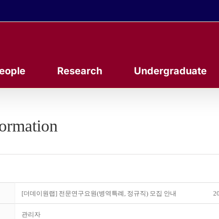
eople
Research
Undergraduate
formation
[더데이원랩] 전문연구요원(병역특례, 정규직) 모집 안내
20
관리자