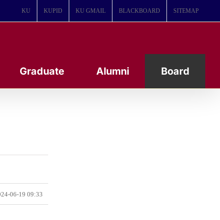
KU
KUPID
KU GMAIL
BLACKBOARD
SITEMAP
Graduate
Alumni
Board
24-06-19 09:33