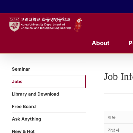
콘
텐
츠
로
건
너
About
P
뛰
기
Seminar
Job In
Jobs
Library and Download
Free Board
제목
Ask Anything
작성자
New & Hot