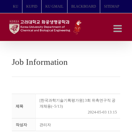
콘
KU
KUPID
KU GMAIL
BLACKBOARD
SITEMAP
텐
츠
로
건
너
뛰
기
Job Information
[한국과학기술기획평가원] 3회 위촉연구직 공
제목
개채용(~5/13)
2024-05-03 13:15
작성자
관리자