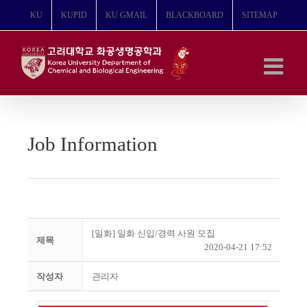
콘
KU
KUPID
KU GMAIL
BLACKBOARD
SITEMAP
텐
츠
로
건
너
뛰
기
Job Information
[일화] 일화 신입/경력 사원 모집
제목
2020-04-21 17:52
작성자
관리자