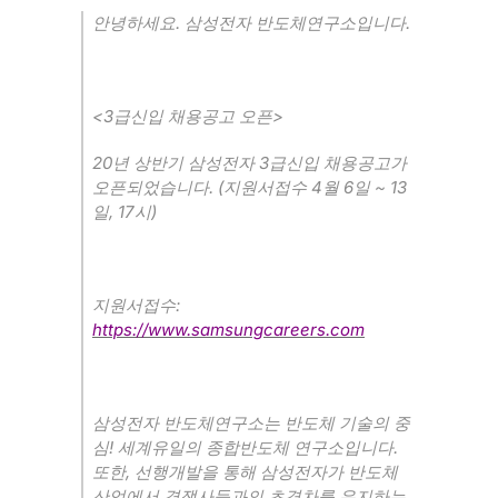
.
.
안녕하세요
삼성전자 반도체연구소입니다
<3
>
급신입 채용공고 오픈
20
3
년 상반기 삼성전자
급신입 채용공고가
. (
4
6
~ 13
오픈되었습니다
지원서접수
월
일
, 17
)
일
시
:
지원서접수
https://www.samsungcareers.com
삼성전자 반도체연구소는 반도체 기술의 중
!
.
심
세계유일의 종합반도체 연구소입니다
,
또한
선행개발을 통해 삼성전자가 반도체
산업에서 경쟁사들과의 초격차를 유지하는