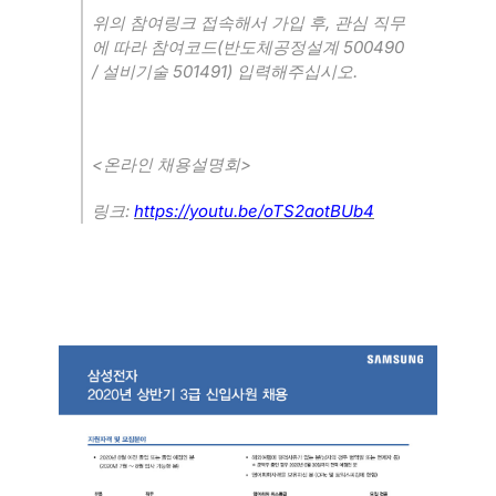
,
위의 참여링크 접속해서 가입 후
관심 직무
(
500490
에 따라 참여코드
반도체공정설계
/
501491)
.
설비기술
입력해주십시오
<
>
온라인 채용설명회
:
https://youtu.be/oTS2aotBUb4
링크