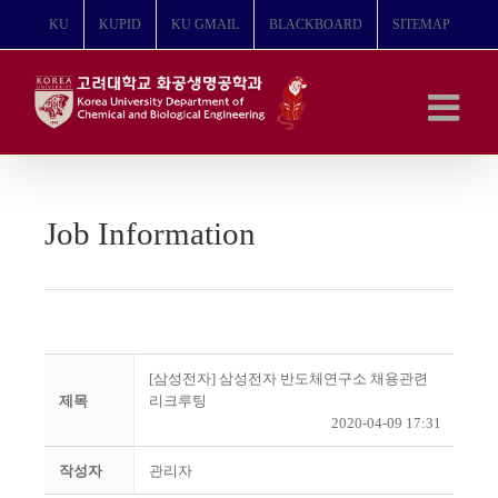
콘
KU
KUPID
KU GMAIL
BLACKBOARD
SITEMAP
텐
츠
로
건
너
뛰
기
Job Information
[삼성전자] 삼성전자 반도체연구소 채용관련
제목
리크루팅
2020-04-09 17:31
작성자
관리자