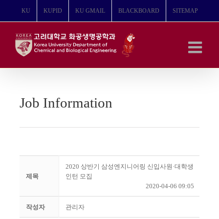
콘
KU
KUPID
KU GMAIL
BLACKBOARD
SITEMAP
텐
츠
로
건
너
뛰
기
Job Information
2020 상반기 삼성엔지니어링 신입사원·대학생
제목
인턴 모집
2020-04-06 09:05
작성자
관리자