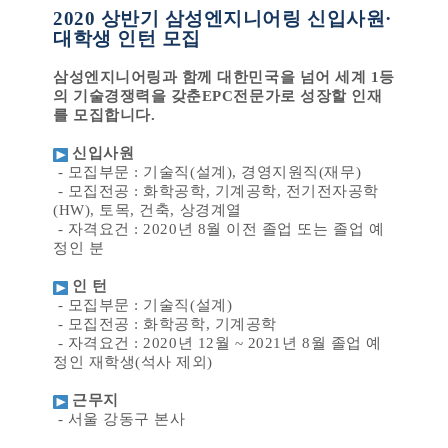
2020
상반기 삼성엔지니어링 신입사원·
대학생 인턴 모집
삼성엔지니어링과 함께 대한민국을 넘어 세계
1
등
의 기술경쟁력을 갖춘
EPC
전문가로 성장할 인재
를 모집합니다
.
신입사원
-
모집부문
:
기술직
(
설계
),
경영지원직
(
재무
)
-
모집전공
:
화학공학
,
기계공학
,
전기전자공학
(HW),
토목
,
건축
,
상경계열
-
자격요건
: 2020
년
8
월 이전 졸업 또는 졸업 예
정인 분
인 턴
-
모집부문
:
기술직
(
설계
)
-
모집전공
:
화학공학
,
기계공학
-
자격요건
: 2020
년
12
월
~ 2021
년
8
월 졸업 예
정인 재학생
(
석사 제외
)
근무지
-
서울 강동구 본사