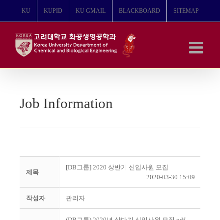
콘
KU
KUPID
KU GMAIL
BLACKBOARD
SITEMAP
텐
츠
로
건
너
뛰
기
Job Information
[DB그룹] 2020 상반기 신입사원 모집
제목
2020-03-30 15:09
작성자
관리자
(DB그룹) 2020년 상반기 신입사원 모집.pdf