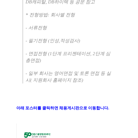
DB
캐피탈
, DB
하이텍 등 공문 참고
*
전형방법
:
회사별 전형
-
서류전형
-
필기전형
(
인성
,
적성검사
)
-
면접전형
(1
단계 프리젠테이션
, 2
단계 심
층면접
)
-
일부 회사는 영어면접 및 토론 면접 등 실
시
(
지원회사 홈페이지 참조
)
아래 포스터를 클릭하면 채용게시판으로 이동합니다
.