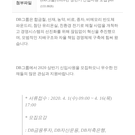
첨부파일
(133.8KB)
DB
그룹은 합금철
,
선재
,
농약
,
비료
,
종자
,
비메모리 반도체
파운드리
,
첨단 유리온실
,
친환경 전기로 제철 사업을 개척하
고 경영시스템의 선진화를 위해 끊임없이 혁신을 추진했으
며
,
모범적인 지배구조와 자율 책임 경영체제 구축에 힘써 왔
습니다
.
DB
그룹에서
2020
상반기 신입사원을 모집하오니 우수한 인
재들의 많은 관심과 지원바랍니다
.
*
서류접수
: 2020. 4. 1(
수
) 09:00 ~ 4. 16(
목
)
17:00
*
모집요강
: DB
금융투자
, DB
자산운용
, DB
저축은행
,