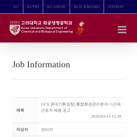
콘
KU
KUPID
KU GMAIL
BLACKBOARD
SITEMAP
텐
츠
로
건
너
뛰
기
Job Information
[수도권대기환경청] 통합환경관리분야 기간제
제목
근로자 채용 공고
2020-03-13 13:39
작성자
관리자