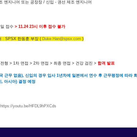
제조 엔지니어 또는 공장장 / 신입 - 권선 제조 엔지니어
일 접수
> 11.24 23시 이후 접수 불가
 : SPSX 한동훈 부장 (
Duke.Han@spsx.com
)
류전형
> 1
차 면접
> 2
차 면접
>
최종 면접
>
건강 검진
>
합격 발표
국 근무 없음
),
신입의 경우 입사
1
년차에 일본에서 연수 후 근무평정에 따라 회
미
,
아시아
)
결정 예정
https://youtu.be/
HFDL9hPXCds