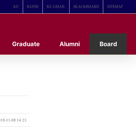
KU
KUPID
KU GMAIL
BLACKBOARD
SITEMAP
Graduate
Alumni
Board
19-11-08 14:23