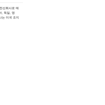
전선회사로 매
아
,
독일
,
영
사는 미국 조지