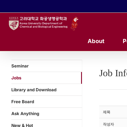
콘
텐
츠
로
건
너
About
P
뛰
기
Seminar
Job In
Jobs
Library and Download
Free Board
제목
Ask Anything
작성자
New & Hot