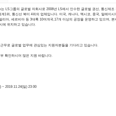
x
는
LS
그룹의 글로벌 자회사로
2008
년
LS
에서 인수한 글로벌 권선
,
통신제조 
세계
1
위
,
통신선 북미
4
위의 업체입니다
.
미국
,
캐나다
,
멕시코
,
중국
,
말레이시
탈리아
,
세르비아 등
3
대륙
10
여개국
,17
개 이상의 공장을 운영하고 있으며
,
본
시에 위치하고 있습니다
.
외근무로 글로벌 업무에 관심있는 지원자분들을 기다리고 있습니다
.
첨부 확인하시어 많은 지원 바랍니다
.
) ~ 2019.11.24(일) 23:00