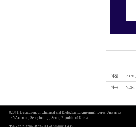
이전
202
다음
VDM 
02841, Department of Chemical and Biological Engineering, Korea University
145 Anam-ro, Seongbuk-gu, Seoul, Republic of Korea
Tel
: +82-2-3290-4593(대학원)/4600(학부)
Fax
: +82-2-926-6102