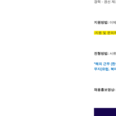
경력 - 권선 
지원방법
:
이메
-지원 및 문의처
전형방법
:
서
*
해외 근무
(
한
무지
(
유럽
,
북
채용홍보영상
: