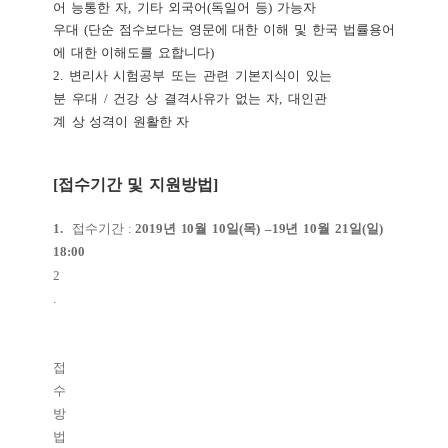
어
능통한
자
,
기타
외국어
(
독일어
등
)
가능자
우대
(
단순
점수보다는
영문에
대한
이해
및
한국
법률용어
에
대한
이해도를
요합니다
)
2.
변리사
시험공부
또는
관련
기본지식이
있는
분
우대
/
건강
상
결격사유가
없는
자
,
대인관
계
상
성격이
원활한
자
[
접수기간
및
지원방법
]
1.
접수기간
:
2019
년
10
월
10
일
(
목
)
–
19
년
10
월
21
일
(
일
)
18:00
2
.
접
수
방
법