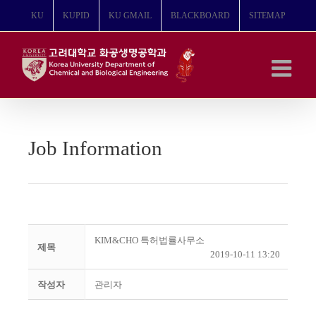
콘
KU
KUPID
KU GMAIL
BLACKBOARD
SITEMAP
텐
츠
로
건
너
뛰
기
Job Information
KIM&CHO 특허법률사무소
제목
2019-10-11 13:20
작성자
관리자