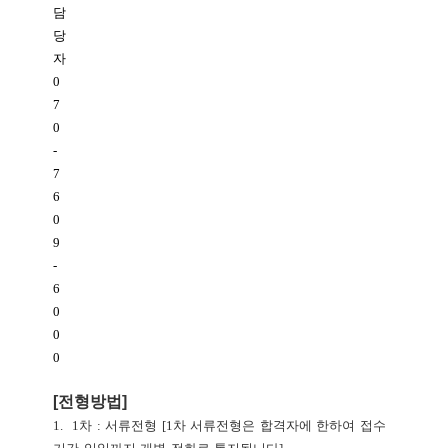
담
당
자
0
7
0
-
7
6
0
9
-
6
0
0
0
[
전형방법
]
1.
1
차
:
서류전형
[1
차
서류전형은
합격자에
한하여
접수