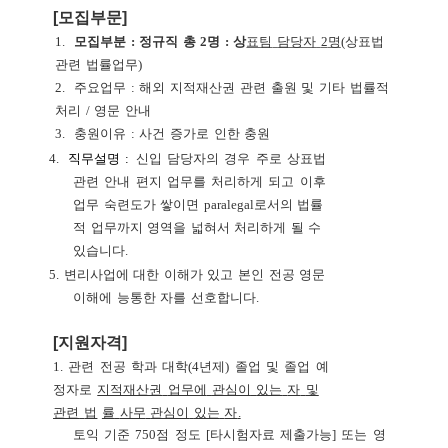
[
모집부문
]
1.
모집부분
:
정규직
총
2
명
:
상
표팀
담당자
2
명
(
상표법
관련
법률업무
)
2.
주요업무
:
해외
지적재산권
관련
출원
및
기타
법률적
처리
/
영문
안내
3.
충원이유
:
사건
증가로
인한
충원
4.
직무설명
:
신입
담당자의
경우
주로
상표법
관련
안내
편지
업무를
처리하게
되고
이후
업무
숙련도가
쌓이면
paralegal
로서의
법률
적
업무까지
영역을
넓혀서
처리하게
될
수
있습니다
.
5.
변리사업에
대한
이해가
있고
본인
전공
영문
이해에
능통한
자를
선호합니다
.
[
지원자격
]
1.
관련
전공
학과
대학
(4
년제
)
졸업
및
졸업
예
정자로
지적재산권
업무에
관심이
있는
자
및
관련
법
률
사무
관심이
있는
자
.
토익
기준
750
점
정도
[
타시험자료
제출가능
]
또는
영