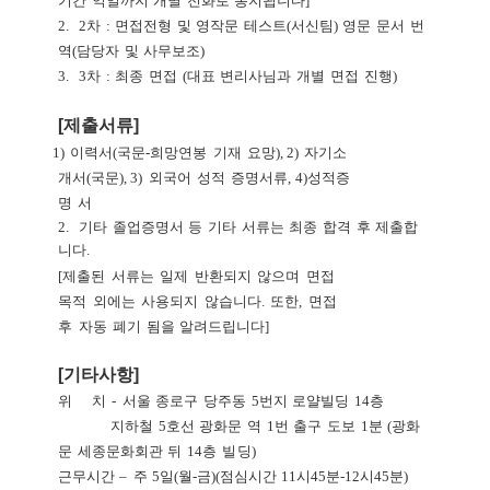
기간
익일까지
개별
전화로
통지됩니다
]
2.
2
차
:
면접전형
및
영작문
테스트
(
서신팀
)
영문
문서
번
역
(
담당자
및
사무보조
)
3.
3
차
:
최종
면접
(
대표
변리사님과
개별
면접
진행
)
[
제출서류
]
1.
1)
이력서
(
국문
-
희망연봉
기재
요망
),
2)
자기소
개서
(
국문
),
3)
외국어
성적
증명서류
,
4)
성적증
명
서
2.
기타
졸업증명서
등
기타
서류는
최종
합격
후
제출합
니다
.
[
제출된
서류는
일제
반환되지
않으며
면접
목적
외에는
사용되지
않습니다
.
또한
,
면접
후
자동
폐기
됨을
알려드립니다
]
[
기타사항
]
위
치
-
서울
종로구
당주동
5
번지
로얄빌딩
14
층
지하철
5
호선
광화문
역
1
번
출구
도보
1
분
(
광화
문
세종문화회관
뒤
14
층
빌
딩
)
근무시간
–
주
5
일
(
월
-
금
)(
점심시간
11
시
45
분
-12
시
45
분
)