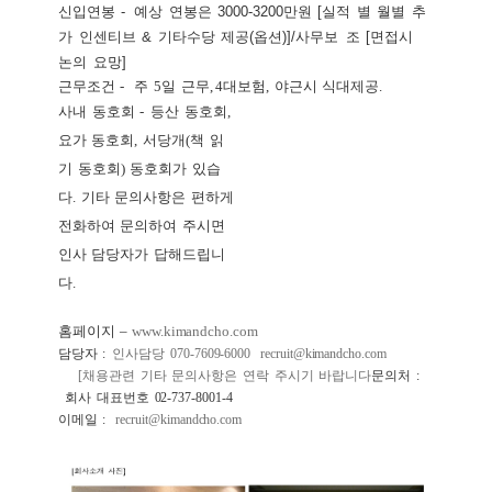
신입연봉
-
예상
연봉은
3000-3200
만원
[
실적
별
월별
추
가
인센티브
&
기타수당
제공
(
옵션
)]/
사무보
조
[
면접시
논
의
요망
]
근무조건
-
주
5
일
근무
,
4
대보험
,
야근시
식대제공
.
사내
동호회
-
등산
동호회
,
요가
동호회
,
서당개
(
책
읽
기
동호회
)
동호회가
있습
다
.
기타
문의사항은
편하게
전화하여
문의하여
주시면
인사
담당자가
답해드립니
다
.
홈페이지
–
www.kimandcho.com
담당자
:
인사담당
070-7609-6000
recruit@kimandcho.com
[
채용관련
기타
문의사항은
연락
주시기
바랍니다
문의처
:
회사
대표번호
02-737-8001-4
이메일
:
recruit@kimandcho.co
m