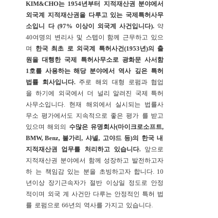
KIM&CHO
는
1954
년부터
지적재산권
분야에서
외국계
지적재산권을
다루고
있는
국제특허사무
소입니
다
(97%
이상이
외국계
사건입니다
).
약
40
여명의
변리사
및
스텝이
함께
근무하고
있으
며
한국
최초
로
외국계
특허사건
(1953
년
)
의
출
원을
대행한
국제
특허사무소로
광화문
사서함
1
호를
사용하는
해당
분야에서
역사
깊은
특허
법률
회사입니다
.
주로
해외
대형
로펌과
협업
을
하기에
외국에서
더
널리
알려진
국제
특허
사무소입니다
.
현재
해외에서
실시되는
법률사
무소
평가에서도
지속적으로
좋은
평가
를
받고
있으며
해외의
수많은
유명회사
(
마이크로소프트
,
BMW,
Benz,
불가리
,
샤넬
,
고야드
등
)
의
한국
내
지적재산권
업무를
처리하고
있습니다
.
앞으로
지적재산권
분야에서
함께
성장하고
발전하고자
하
는
책임감
있는
분을
초빙하고자
합니다
.
10
년이상
장기근속자가
절반
이상일
정도로
안정
적이며
외국
계
사건만
다루는
안정적인
특허
법
률
로펌으로
66
년의
역사를
가지고
있습니다
.