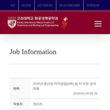
콘
KU
KUPID
KU GMAIL
BLACKBOARD
SITEMAP
텐
츠
로
건
너
뛰
기
Job Information
2019년 종근당 제약영업(MR) 및 각 부문 공개
제목
채용
2019-02-18 09:29
작성자
관리자