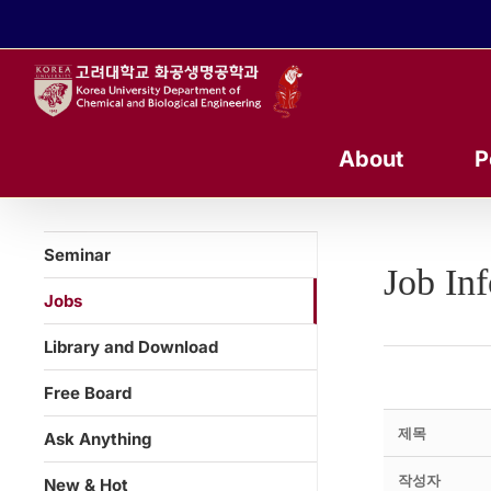
콘
텐
츠
로
건
너
About
P
뛰
기
Seminar
Job In
Jobs
Library and Download
Free Board
제목
Ask Anything
작성자
New & Hot