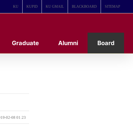
KU
KUPID
KU GMAIL
BLACKBOARD
SITEMAP
Graduate
Alumni
Board
19-02-08 01:23