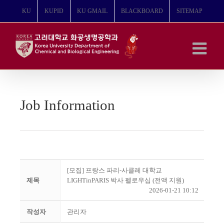
콘
KU
KUPID
KU GMAIL
BLACKBOARD
SITEMAP
텐
츠
로
건
너
뛰
기
Job Information
[모집] 프랑스 파리-사클레 대학교
제목
LIGHTinPARIS 박사 펠로우십 (전액 지원)
2026-01-21 10:12
작성자
관리자