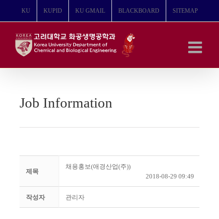
콘
KU
KUPID
KU GMAIL
BLACKBOARD
SITEMAP
텐
츠
로
건
너
뛰
기
Job Information
채용홍보(애경산업(주))
제목
2018-08-29 09:49
작성자
관리자