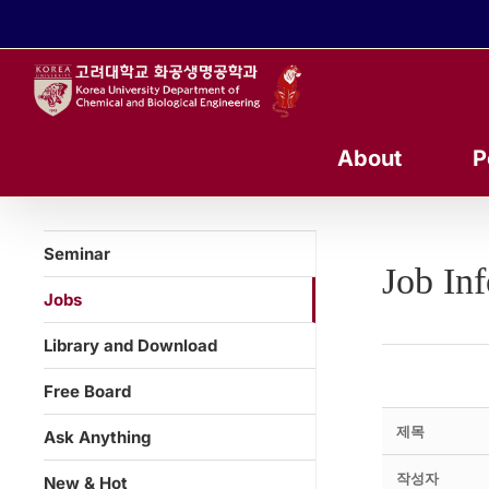
콘
텐
츠
로
건
너
About
P
뛰
기
Seminar
Job In
Jobs
Library and Download
Free Board
제목
Ask Anything
작성자
New & Hot