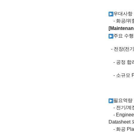
우대사항
-
화공
/
위
[Maintena
주요 수행
-
전장
(
전
-
공정 합
-
소규모
P
필요역량
-
전기
/
계
- Engine
Datasheet
-
화공
Pla