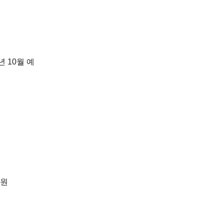
년
10
월 예
지원