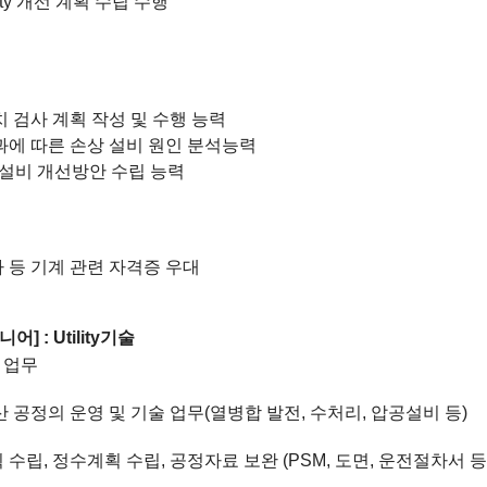
ity
개선 계획 수립 수행
치 검사 계획 작성 및 수행 능력
과에 따른 손상 설비 원인 분석능력
설비 개선방안 수립 능력
 등 기계 관련 자격증 우대
니어
] : Utility
기술
 업무
산 공정의 운영 및 기술 업무
(
열병합 발전
,
수처리
,
압공설비 등
)
 수립
,
정수계획 수립
,
공정자료 보완
(PSM,
도면
,
운전절차서 등