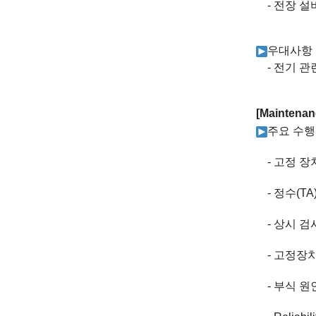
-
전장 설
우대사항
-
전기 관
[Maintenan
주요 수행
-
고정 장
-
정수
(TA
-
상시 검
-
고정장치
-
부식 원