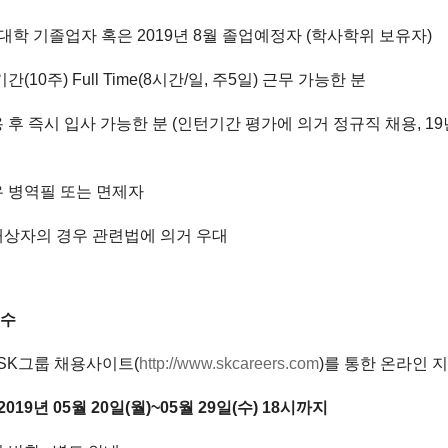
대학 기졸업자 혹은
2019
년
8
월 졸업예정자
(
학사학위 보유자
)
기간
(10
주
) Full Time(8
시간
/
일
,
주
5
일
)
근무 가능한 분
 후 즉시 입사 가능한 분
(
인턴기간 평가에 의거 정규직 채용
, 19
우 병역필 또는 면제자
대상자의 경우 관련법에 의거 우대
접수
 SK
그룹 채용사이트
(
http://www.skcareers.com
)
를 통한 온라인 
2019
년
05
월
20
일
(
월
)~05
월
29
일
(
수
) 18
시까지