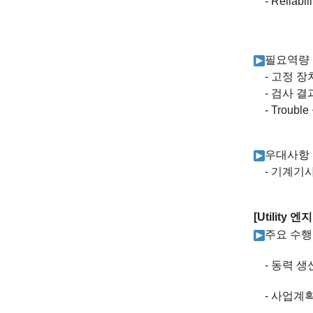
- Reliabil
필요역량
-
고정 장
-
검사 결
- Trouble
우대사항
-
기계기사
[Utility
엔지
주요 수행
-
동력 생
-
사업계획