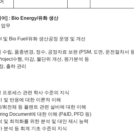
어
니어
] : Bio Energy/
유화 생산
 업무
el
및
Bio Fuel/
유화 생산공정 운영 및 개선
 수립
,
품종변경
,
정수
,
공정자료 보완
(PSM,
도면
,
운전절차서 
roject
수행
,
마감
,
월단위 개선
,
원가분석 등
장
,
출하 관리
 프로세스 관련 학사 수준의 지식
비 및 반응에 대한 이론적 이해
치
/
회전체 등 플랜트 관련 설비에 대한 이해
ering Document
에 대한 이해
(P&ID, PFD
등
)
석 및 최적화를 위한 분석 및 대안 제시 능력
가 분석 등 회계 기초 수준의 지식