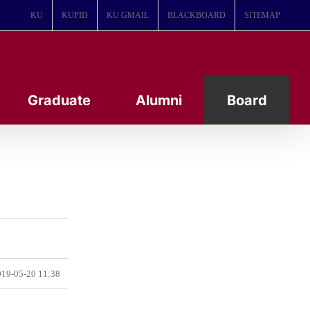
KU
KUPID
KU GMAIL
BLACKBOARD
SITEMAP
Graduate
Alumni
Board
19-05-20 11:38