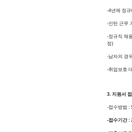
-4
년제 정규
-인턴 근무 
-정규직 채용
정
)
-남자의 경
-취업보호 
3.
지원서 
-접수방법
:
-접수기간
: 