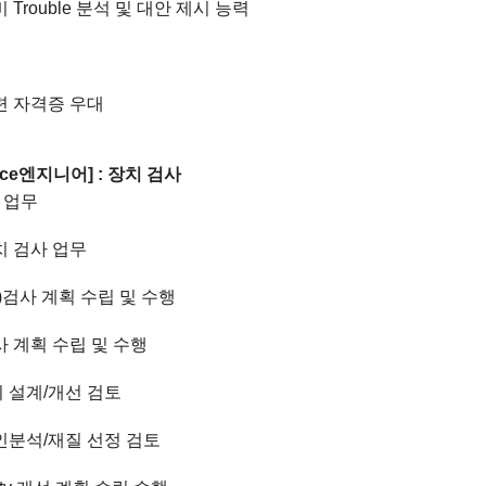
비
Trouble
분석 및 대안 제시 능력
련 자격증 우대
ce
엔지니어
] :
장치 검사
 업무
치 검사 업무
)
검사 계획 수립 및 수행
사 계획 수립 및 수행
 설계
/
개선 검토
인분석
/
재질 선정 검토