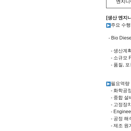
엔지니
[
생산 엔지
주요 수행
- Bio Dies
-
생산계획
-
소규모
P
-
품질
,
포
필요역량
-
화학공정
-
중합 설
-
고정장
- Engine
-
공정 해
-
제조 원