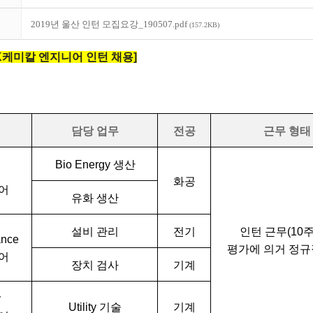
2019년 울산 인턴 모집요강_190507.pdf
(157.2KB)
K
케미칼 엔지니어 인턴 채용
]
담당 업무
전공
근무 형태
Bio Energy
생산
화공
어
유화 생산
설비 관리
전기
인턴 근무
(10
ance
평가에 의거 정규
어
장치 검사
기계
y
Utility
기술
기계