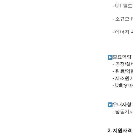
- UT
월도
-
소규모
P
-
에너지 
필요역량
-
공정
/
설
-
원료
/
약
-
제조원
- Utility
마
우대사항
-
냉동기
2.
지원자격