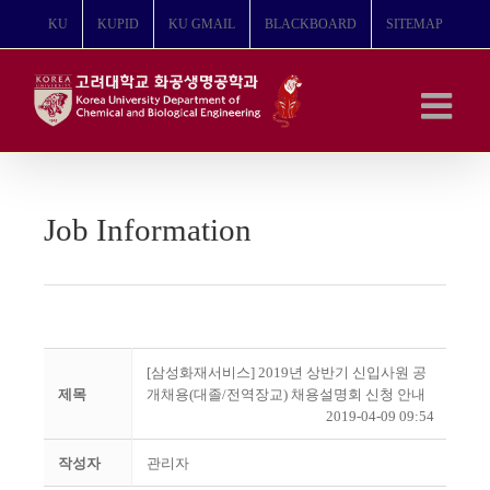
콘
KU
KUPID
KU GMAIL
BLACKBOARD
SITEMAP
텐
츠
로
건
너
뛰
기
Job Information
[삼성화재서비스] 2019년 상반기 신입사원 공
제목
개채용(대졸/전역장교) 채용설명회 신청 안내
2019-04-09 09:54
작성자
관리자