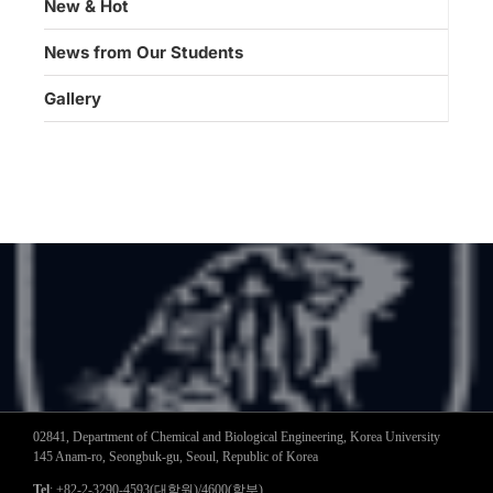
New & Hot
News from Our Students
Gallery
02841, Department of Chemical and Biological Engineering, Korea University
145 Anam-ro, Seongbuk-gu, Seoul, Republic of Korea
Tel
: +82-2-3290-4593(대학원)/4600(학부)