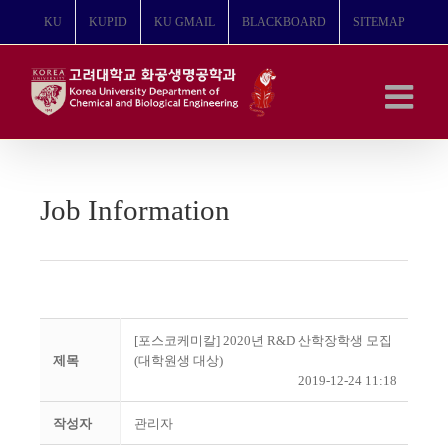
콘
KU
KUPID
KU GMAIL
BLACKBOARD
SITEMAP
텐
츠
로
건
너
뛰
기
Job Information
[포스코케미칼] 2020년 R&D 산학장학생 모집
제목
(대학원생 대상)
2019-12-24 11:18
작성자
관리자