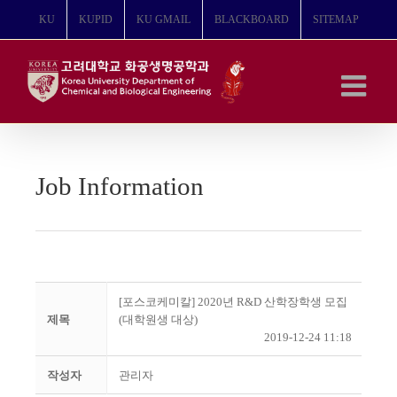
콘
KU
KUPID
KU GMAIL
BLACKBOARD
SITEMAP
텐
츠
로
건
너
뛰
기
Job Information
[포스코케미칼] 2020년 R&D 산학장학생 모집
제목
(대학원생 대상)
2019-12-24 11:18
작성자
관리자