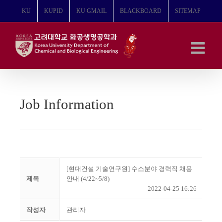
콘
KU
KUPID
KU GMAIL
BLACKBOARD
SITEMAP
텐
츠
로
건
너
뛰
기
Job Information
[현대건설 기술연구원] 수소분야 경력직 채용
제목
안내 (4/22~5/8)
2022-04-25 16:26
작성자
관리자