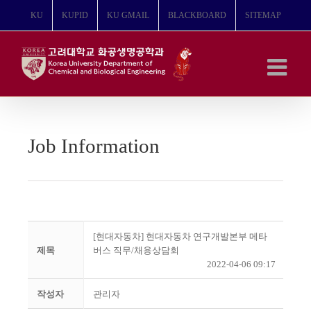
콘
KU
KUPID
KU GMAIL
BLACKBOARD
SITEMAP
텐
츠
로
건
너
뛰
기
Job Information
[현대자동차] 현대자동차 연구개발본부 메타
제목
버스 직무/채용상담회
2022-04-06 09:17
작성자
관리자