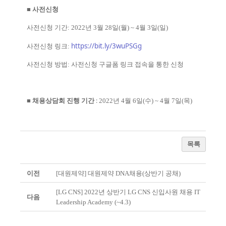
■
사전신청
사전신청 기간
: 2022
년
3
월
28
일
(
월
) ~ 4
월
3
일
(
일
)
https://bit.ly/3wuPSGg
사전신청 링크
:
사전신청 방법
:
사전신청 구글폼 링크 접속을 통한 신청
■
채용상담회
진행
기간
:
2022
년
4
월
6
일
(
수
) ~ 4
월
7
일
(
목
)
목록
이전
[대원제약] 대원제약 DNA채용(상반기 공채)
[LG CNS] 2022년 상반기 LG CNS 신입사원 채용 IT
다음
Leadership Academy (~4.3)