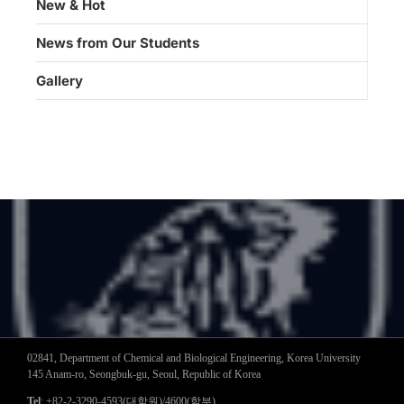
New & Hot
News from Our Students
Gallery
02841, Department of Chemical and Biological Engineering, Korea University
145 Anam-ro, Seongbuk-gu, Seoul, Republic of Korea
Tel
: +82-2-3290-4593(대학원)/4600(학부)