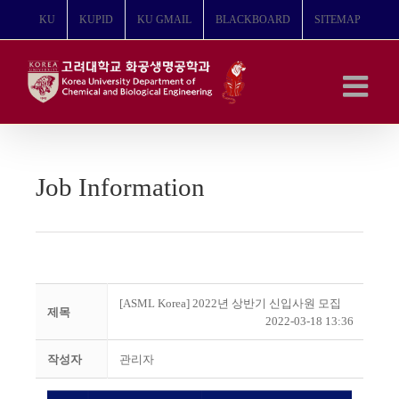
콘
KU
KUPID
KU GMAIL
BLACKBOARD
SITEMAP
텐
츠
로
건
너
뛰
기
Job Information
[ASML Korea] 2022년 상반기 신입사원 모집
제목
2022-03-18 13:36
작성자
관리자