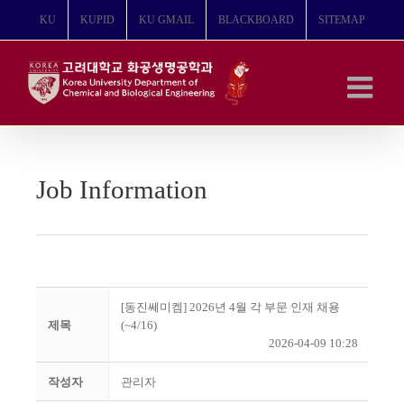
콘
KU
KUPID
KU GMAIL
BLACKBOARD
SITEMAP
텐
츠
로
건
너
뛰
기
Job Information
[동진쎄미켐] 2026년 4월 각 부문 인재 채용
제목
(~4/16)
2026-04-09 10:28
작성자
관리자