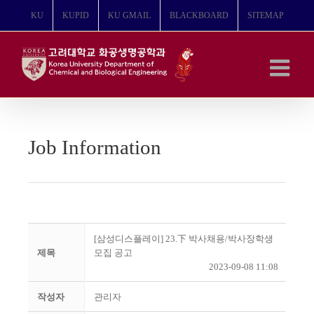
콘
KU
KUPID
KU GMAIL
BLACKBOARD
SITEMAP
텐
츠
로
건
너
뛰
기
Job Information
[삼성디스플레이] 23.下 박사채용/박사장학생
제목
모집 공고
2023-09-08 11:08
작성자
관리자