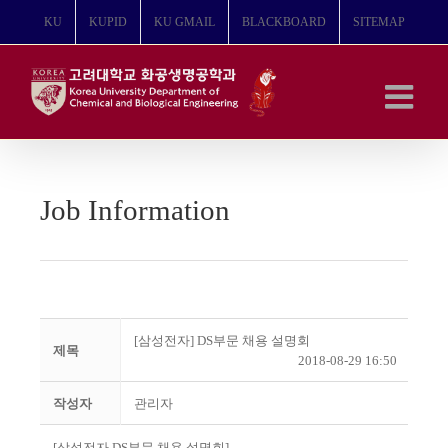
콘
KU
KUPID
KU GMAIL
BLACKBOARD
SITEMAP
텐
츠
로
건
너
뛰
기
Job Information
[삼성전자] DS부문 채용 설명회
제목
2018-08-29 16:50
작성자
관리자
[
삼성전자
DS
부문 채용 설명회
]