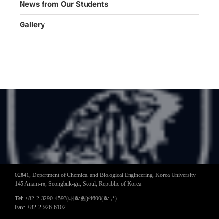
News from Our Students
Gallery
02841, Department of Chemical and Biological Engineering, Korea University
145 Anam-ro, Seongbuk-gu, Seoul, Republic of Korea
Tel
: +82-2-3290-4593(대학원)/4600(학부)
Fax
: +82-2-926-6102