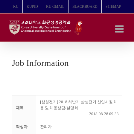
콘
KU
KUPID
KU GMAIL
BLACKBOARD
SITEMAP
텐
츠
로
건
너
뛰
기
Job Information
[삼성전기] 2018 하반기 삼성전기 신입사원 채
제목
용 및 채용상담/설명회
2018-08-28 09:33
작성자
관리자