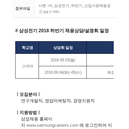
사본 -18_삼성전기_하반기_신입사원채용공
첨부파일
고.jpg
(1.5MB)
# 삼성전기 2018 하반기 채용상담/설명회 일정
학교명
상담회 일정
상담회
2018.09.03(월)
신공
고려대
2018.09.04(화)~05(수)
화정체육관 
ㅣ모집분야ㅣ
​연구개발직, 영업마케팅직, 경영지원직
ㅣ지원방법ㅣ
삼성채용 홈페이
지
www.samsungcareers.com
에 로그인하여 지