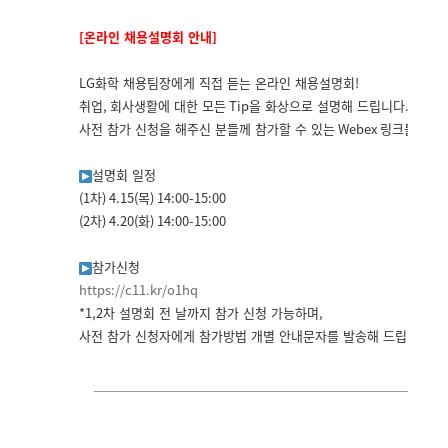
[
온라인 채용설명회 안내
]
LG
화학 채용팀장에게 직접 듣는 온라인 채용설명회
!
취업
,
회사생활에 대한 모든
Tip
을 화상으로 설명해 드립니다
.
사전 참가 신청을 해주신 분들께 참가할 수 있는
Webex
링크를 보내
설명회 일정
(1
차
) 4.15(
목
) 14:00-15:00
(2
차
) 4.20(
화
) 14:00-15:00
참가신청
https://c11.kr/o1hq
*1,2
차 설명회 전 날까지 참가 신청 가능하며
,
사전 참가 신청자에게 참가방법 개별 안내문자를 발송해 드립니다
.