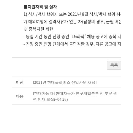
■지원자격 및 절차
1)
석사
/
박사 학위자 또는
2021
년
8
월 석사
/
박사 학위 취득 예
2)
해외여행에 결격사유가 없는 자
(
남성의 경우
,
군필 혹은 면제
※ 중복지원 제한
-
동일 기간 동안 진행 중인 ‘
LG
화학’ 채용 공고에 중복 지원은
-
진행 중인 전형 단계에서 불합격한 경우
,
다른 공고에 지원이 
목록
이전
[2021년 현대글로비스 신입사원 채용]
[현대자동차] 현대자동차 연구개발본부 전 부문 경
다음
력 인재 모집(~04.28)