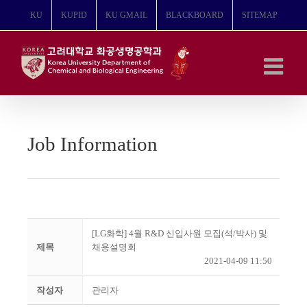
콘
KU
KUPID
KU GMAIL
BLACKBOARD
SITEMAP
텐
츠
로
건
너
뛰
기
Job Information
[LG화학] 4월 R&D 신입사원 모집(석/박사) 및
제목
채용설명회
2021-04-09 11:50
작성자
관리자