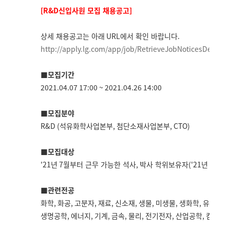
[R&D
신입사원 모집 채용공고
]
상세 채용공고는 아래
URL
에서 확인 바랍니다
.
http://apply.lg.com/app/job/
RetrieveJobNoticesDetail.r
■모집기간
2021.04.07 17:00 ~ 2021.04.26 14:00
■모집분야
R&D (
석유화학사업본부
,
첨단소재사업본부
, CTO)
■모집대상
'21
년
7
월부터 근무 가능한 석사
,
박사 학위보유자
('21
년
8
월 
■관련전공
화학
,
화공
,
고분자
,
재료
,
신소재
,
생물
,
미생물
,
생화학
,
유전전공
생명공학
,
에너지
,
기계
,
금속
,
물리
,
전기전자
,
산업공학
,
컴퓨터 