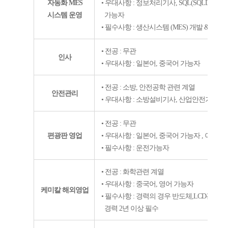
자동화
MES
• 우대사항
:
정보처리기사
, SQL(SQLD), ORA
시스템 운영
가능자
• 필수사항
:
생산시스템
(MES)
개발
&
운영 
• 전공
:
무관
인사
• 우대사항
:
일본어
,
중국어 가능자
• 전공
:
소방
,
안전공학 관련 계열
안전관리
• 우대사항
:
소방설비기사
,
산업안전기사
,
• 전공
:
무관
편광판 영업
• 우대사항
:
일본어
,
중국어 가능자
,
이공계
• 필수사항
:
운전가능자
• 전공
:
화학관련 계열
• 우대사항
:
중국어
,
영어 가능자
케미칼 해외영업
• 필수사항
:
경력의 경우 반도체
,LCD
관련 실
경력
2
년 이상 필수