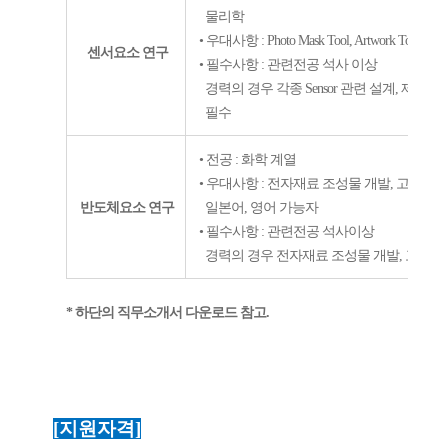
물리학
• 우대사항
: Photo Mask Tool, Artwork Tool(Pads
센서요소 연구
• 필수사항
:
관련전공 석사 이상
경력의 경우 각종
Sensor
관련 설계
,
제조
,
개
필수
• 전공
:
화학 계열
• 우대사항
:
전자재료 조성물 개발
,
고분자 
반도체요소 연구
일본어
,
영어 가능자
• 필수사항
:
관련전공 석사이상
경력의 경우 전자재료 조성물 개발
,
고분자
*
하단의 직무소개서 다운로드 참고
.
[
지원자격
]