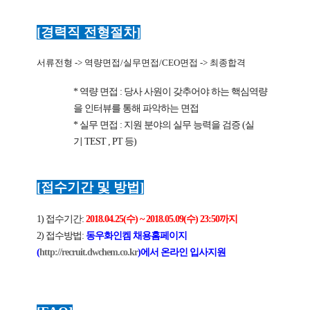
[
경력직 전형절차
]
서류전형
->
역량면접
/
실무면접
/CEO
면접
->
최종합격
*
역량 면접
:
당사 사원이 갖추어야 하는 핵심역량
을 인터뷰를 통해 파악하는 면접
*
실무 면접
:
지원 분야의 실무 능력을 검증
(
실
기
TEST , PT
등
)
[
접수기간 및 방법
]
1)
접수기간
:
2018.04.25(
수
) ~ 2018.05.09(
수
) 23:50
까지
2)
접수방법
:
동우화인켐 채용홈페이지
(
http://recruit.dwchem.co.kr
)
에서 온라인 입사지원