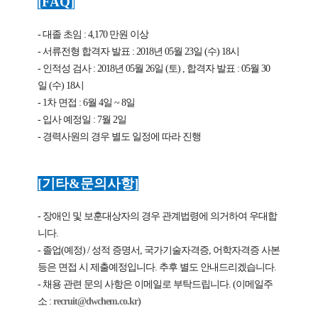
[FAQ]
-
대졸 초임
: 4,170
만원 이상
-
서류전형 합격자 발표
: 2018
년
05
월
23
일
(
수
) 18
시
-
인적성 검사
: 2018
년
05
월
26
일
(
토
) ,
합격자 발표
: 05
월
30
일
(
수
) 18
시
- 1
차 면접
: 6
월
4
일
~ 8
일
-
입사 예정일
: 7
월
2
일
-
경력사원의 경우 별도 일정에 따라 진행
[
기타
&
문의사항
]
-
장애인 및 보훈대상자의 경우 관계법령에 의거하여 우대합
니다
.
-
졸업
(
예정
) /
성적 증명서
,
국가기술자격증
,
어학자격증 사본
등은 면접 시 제출예정입니다
.
추후 별도 안내드리겠습니다
.
-
채용 관련 문의 사항은 이메일로 부탁드립니다
. (
이메일주
소
:
recruit@dwchem.co.kr
)