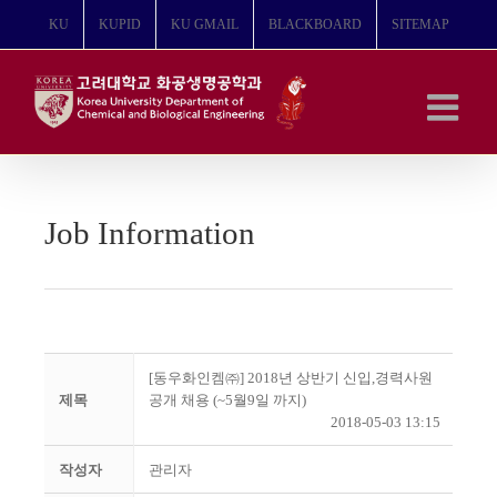
콘
KU
KUPID
KU GMAIL
BLACKBOARD
SITEMAP
텐
츠
로
건
너
뛰
기
Job Information
[동우화인켐㈜] 2018년 상반기 신입,경력사원
제목
공개 채용 (~5월9일 까지)
2018-05-03 13:15
작성자
관리자