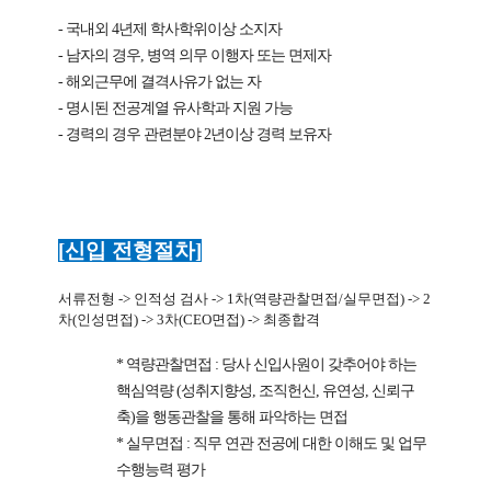
-
국내외
4
년제 학사학위이상 소지자
-
남자의 경우
,
병역 의무 이행자 또는 면제자
-
해외근무에 결격사유가 없는 자
-
명시된 전공계열 유사학과 지원 가능
-
경력의 경우 관련분야
2
년이상 경력 보유자
[
신입 전형절차
]
서류전형
->
인적성 검사
-> 1
차
(
역량관찰면접
/
실무면접
) -> 2
차
(
인성면접
) -> 3
차
(CEO
면접
) ->
최종합격
*
역량관찰면접
:
당사 신입사원이 갖추어야 하는
핵심역량
(
성취지향성
,
조직헌신
,
유연성
,
신뢰구
축
)
을 행동관찰을 통해
파악하는 면접
*
실무면접
:
직무 연관 전공에 대한 이해도 및 업무
수행능력 평가