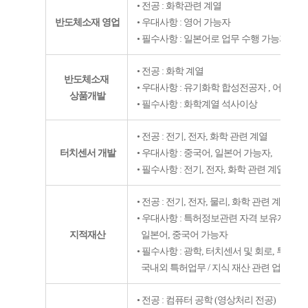
• 전공
:
화학관련 계열
반도체소재 영업
• 우대사항
:
영어 가능자
• 필수사항
:
일본어로 업무 수행 가능자
• 전공
:
화학 계열
반도체소재
• 우대사항
:
유기화학 합성전공자
,
어학능력
상품개발
• 필수사항
:
화학계열 석사이상
• 전공
:
전기
,
전자
,
화학 관련 계열
터치센서 개발
• 우대사항
:
중국어
,
일본어 가능자
,
• 필수사항
:
전기
,
전자
,
화학 관련 계열 석
• 전공
:
전기
,
전자
,
물리
,
화학 관련 계열
• 우대사항
:
특허정보관련 자격 보유자
,
지식
지적재산
일본어
,
중국어 가능자
• 필수사항
:
광학
,
터치센서 및 회로
,
투명 전
국내외 특허업무
/
지식 재산 관련 업무 경
• 전공
:
컴퓨터 공학
(
영상처리 전공
)