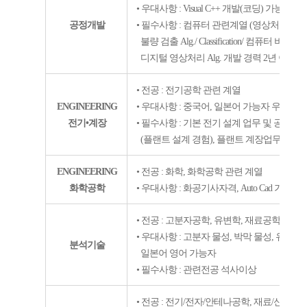
• 우대사항
: Visual C++
개발
(
코딩
)
가능자
,
일
공정개발
• 필수사항
:
컴퓨터 관련계열
(
영상처리
)
석
불량 검출
Alg./ Classification/
컴퓨터 비젼
(De
디지털 영상처리
Alg.
개발 경력
2
년 이상
• 전공
:
전기공학 관련 계열
ENGINEERING
• 우대사항
:
중국어
,
일본어 가능자 우대
전기•계장
• 필수사항
:
기본 전기 설계 업무 및 공사 경
(
플랜트 설계 경험
),
플랜트 계장업무 담당 
ENGINEERING
• 전공
:
화학
,
화학공학 관련 계열
화학공학
• 우대사항
:
화공기사자격
, Auto Cad
가능자
,
• 전공
:
고분자공학
,
유변학
,
재료공학
• 우대사항
:
고분자 물성
,
박막 물성
,
유동시
분석기술
일본어 영어 가능자
• 필수사항
:
관련전공 석사이상
• 전공
:
전기
/
전자
/
안테나공학
,
재료
/
신소재
/