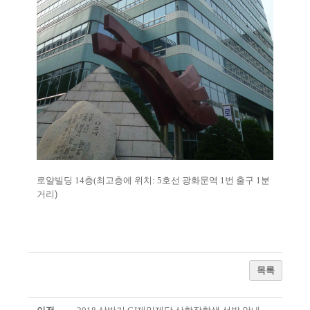
로얄빌딩 14층(최고층에 위치: 5호선 광화문역 1번 출구 1분
거리
)
목록