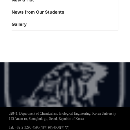
News from Our Students
Gallery
02841, Department of Chemical and Biological Engineering, Korea University
145 Anam-ro, Seongbuk-gu, Seoul, Republic of Korea
Tel
: +82-2-3290-4593(대학원)/4600(학부)