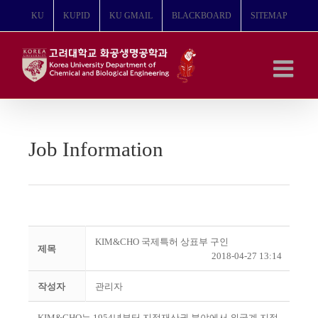
콘
KU
KUPID
KU GMAIL
BLACKBOARD
SITEMAP
텐
츠
로
건
너
뛰
기
Job Information
KIM&CHO 국제특허 상표부 구인
제목
2018-04-27 13:14
작성자
관리자
KIM&CHO는 1954년부터 지적재산권 분야에서 외국계 지적