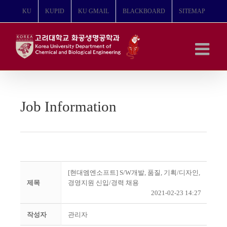
콘
KU
KUPID
KU GMAIL
BLACKBOARD
SITEMAP
텐
츠
로
건
너
뛰
기
Job Information
[현대엠엔소프트] S/W개발, 품질, 기획/디자인,
제목
경영지원 신입/경력 채용
2021-02-23 14:27
작성자
관리자