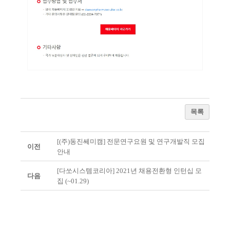
목록
[(주)동진쎄미캠] 전문연구요원 및 연구개발직 모집
이전
안내
[다쏘시스템코리아] 2021년 채용전환형 인턴십 모
다음
집 (~01.29)