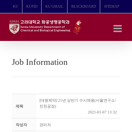
콘
KU
KUPID
KU GMAIL
BLACKBOARD
SITEMAP
텐
츠
로
건
너
뛰
기
Job Information
[대원제약] 21년 상반기 수시채용(서울연구소/
제목
진천공장)
2021-01-07 13:32
작성자
관리자