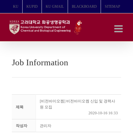
콘
KU
KUPID
KU GMAIL
BLACKBOARD
SITEMAP
텐
츠
로
건
너
뛰
기
Job Information
[비전바이오켐] 비전바이오켐 신입 및 경력사
제목
원 모집
2020-10-16 16:33
작성자
관리자