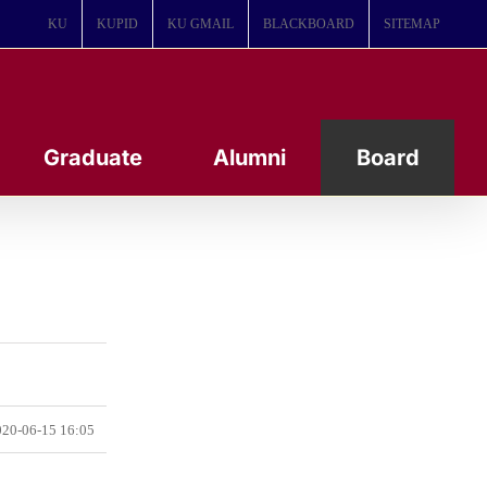
KU
KUPID
KU GMAIL
BLACKBOARD
SITEMAP
Graduate
Alumni
Board
20-06-15 16:05