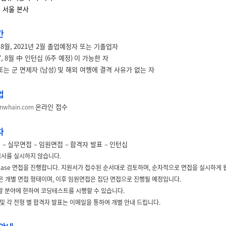
 서울 본사
간
년
8
월
, 2021
년
2
월 졸업예정자 또는 기졸업자
, 8
월 中 인턴십
(6
주 예정
)
이 가능한 자
또는 군 면제자
(
남성
)
및 해외 여행에 결격 사유가 없는 자
법
온라인 접수
nwhain.com
차
형
–
실무면접
–
임원면접
–
합격자 발표
–
인턴십
검사를 실시하지 않습니다
.
Base
면접을 진행합니다
.
지원서가 접수된 순서대로 검토하며
,
순차적으로 면접을 실시하게 
 개별 면접 형태이며
,
이후 임원면접은 집단 면접으로 진행될 예정입니다
.
발 분야에 한하여 코딩테스트를 시행할 수 있습니다
.
및 각 전형 별 합격자 발표는 이메일을 통하여 개별 안내 드립니다
.