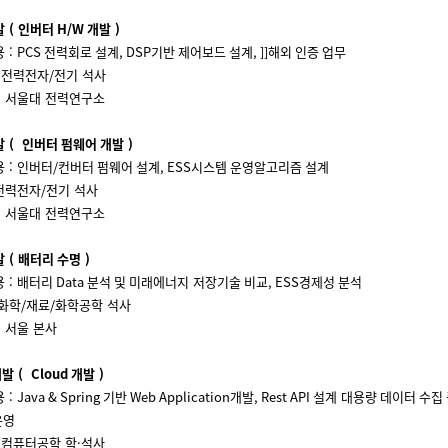
발 ( 인버터
H/W
개발 )
 :
PCS
전력회로
설계
, DSP
기반
제어보드
설계
, ]]
해외
인증
업무
 전력전자
/
전기 석사
:
서울대
전력연구소
발 ( 인버터
펌웨어
개발 )
 :
인버터
/
컨버터
펌웨어
설계
,
ESS
시스템
운영알고리
즘
설계
전력전자
/
전기 석사
:
서울대
전력연구소
발 ( 배터리
수명 )
 : 배터리
Data
분석
및
미래에너지 저장기술
비교
, ESS
경제성
분석
화학
/
재료
/
화학공학 석사
 서울 본사
개발
(
Cloud
개발 )
 :
Java & Spring
기반
Web
Application
개발
, Rest API
설계
대용량
데이터
수집
운영
 컴퓨터공학 학·석사