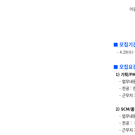
아
■ 모집기
- 4.29(수) 
■ 모집요강
1) 기획/PM
- 업무내용
- 전공 : 
- 근무지 :
2) SCM/품
- 업무내용
- 전공 :
- 근무지 :