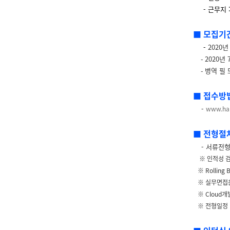
- 근무지 :
■ 모집기
-
2020
-
2020
년
7
-
병역 필 
■ 접수방
-
www.ha
■ 전형절
- 서류전
※
인적성 
※ Rolling 
※
실무면접은
※ Cloud
개
※
전형일정 