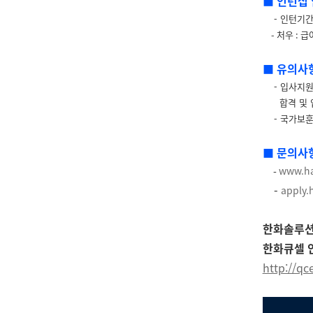
■ 인턴십
- 인턴기
-
처우
:
급
■ 유의사
- 입사지원서
합격 및 입
- 국가보훈
■ 문의사
-
www.h
-
apply.
한화솔루션
한화큐셀 
http://qc