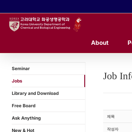
콘
텐
츠
로
건
너
About
P
뛰
기
Seminar
Job In
Jobs
Library and Download
Free Board
제목
Ask Anything
작성자
New & Hot