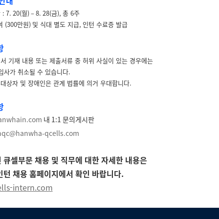
 안내
간
: 7. 20(
월
) – 8. 28(
금
),
총
6
주
여
(300
만원
)
및 식대 별도 지급
,
인턴 수료증 발급
항
 기재 내용 또는 제출서류 중 허위 사실이 있는 경우에는
사가 취소될 수 있습니다
.
대상자 및 장애인은 관계 법률에 의거 우대합니다
.
항
anwhain.com
내
1:1
문의게시판
hqc@hanwha-qcells.com
 큐셀부문 채용 및 직무에 대한 자세한 내용은
인턴 채용 홈페이지에서 확인 바랍니다.
ells-intern.com