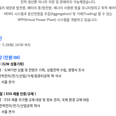
전력 생산뿐 아니라 저장 및 판매까지 가능해졌습니다.
울러 태양광 발전량, 배터리 충/방전량, 에너지 사용량 등을 모니터링하고 최적 제어
HEMS 시스템과 분산전원을 모집(Aggregation) 및 거래(Trading) 할 수 있는
VPP(Virtual Power Plant) 시스템을 개발하고 있습니다.
간
~ 5.19(화) 14:00 까지
 (인원:00)
 (S/W 상품기획)
 :
S/W
기반
상품
및
컨텐츠
기획, 상품전략
수립
,
경쟁사
조사
전력전자
/
전기
/
산업
/
기계
/
컴퓨터공학 학·석사
 서울 본사
질 (
ESS
제품
인증
/
규제 )
 :
ESS
제품
국가별
규제
대응
및
정보 관리
,
국제 환경
규제
대응
 전력전자
/
전기
/
산업공학 학사
 서울 본사