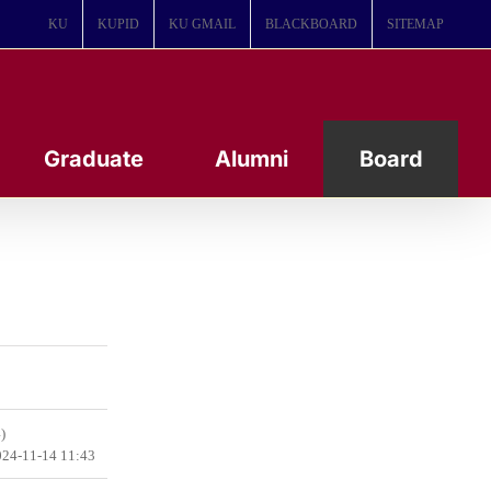
KU
KUPID
KU GMAIL
BLACKBOARD
SITEMAP
Graduate
Alumni
Board
)
24-11-14 11:43