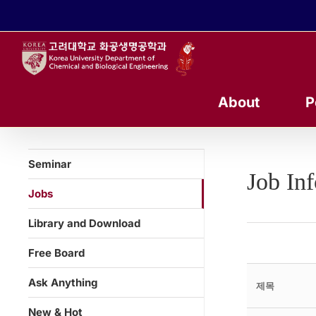
콘
텐
츠
로
건
너
About
P
뛰
기
Seminar
Job In
Jobs
Library and Download
Free Board
Ask Anything
제목
New & Hot