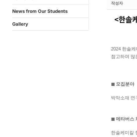
작성자
News from Our Students
<한솔케
Gallery
2024 한솔
참고하여 많
◼︎ 모집분야
박막소재 연구
◼︎ 메타버스
한솔케미칼 