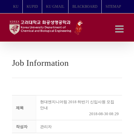
콘
KU
KUPID
KU GMAIL
BLACKBOARD
SITEMAP
텐
츠
로
건
너
뛰
기
Job Information
현대엔지니어링 2018 하반기 신입사원 모집
제목
안내
2018-08-30 08:29
작성자
관리자