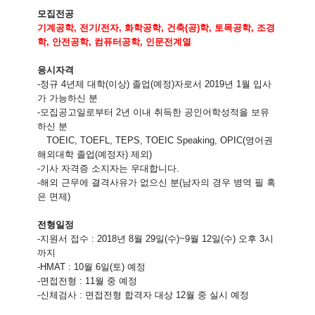
모집전공
기계공학
,
전기
/
전자
,
화학공학
,
건축
(
공
)
학
,
토목공학
,
조경
학
,
안전공학
,
컴퓨터공학
,
인문전계열
응시자격
-
정규
4
년제 대학
(
이상
)
졸업
(
예정
)
자로서
2019
년
1
월 입사
가 가능하신 분
-
모집공고일로부터
2
년 이내 취득한 공인어학성적을 보유
하신 분
TOEIC, TOEFL, TEPS, TOEIC Speaking, OPIC(
영어권
해외대학 졸업
(
예정자
)
제외
)
-
기사 자격증 소지자는 우대합니다
.
-
해외 근무에 결격사유가 없으신 분
(
남자의 경우 병역 필 혹
은 면제
)
전형일정
-
지원서 접수
: 2018
년
8
월
29
일
(
수
)~9
월
12
일
(
수
)
오후
3
시
까지
-HMAT : 10
월
6
일
(
토
)
예정
-
면접전형
: 11
월 중 예정
-
신체검사
:
면접전형 합격자 대상
12
월 중 실시 예정