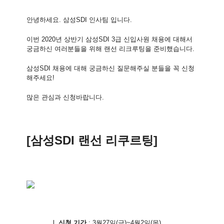
안녕하세요
.
삼성
SDI
인사팀 입니다
.
이번
2020
년 상반기 삼성
SDI 3
급 신입사원 채용에 대해서
궁금하신 여러분들을 위해 랜선 리크루팅을 준비했습니다
.
삼성
SDI
채용에 대해 궁금하신 질문해주실 분들을 꼭 신청
해주세요
!
많은 관심과 신청바랍니다
.
[
삼성
SDI
랜선 리쿠르팅
]
l
신청 기간
: 3
월
27
일
(
금
)~4
월
2
일
(
목
)