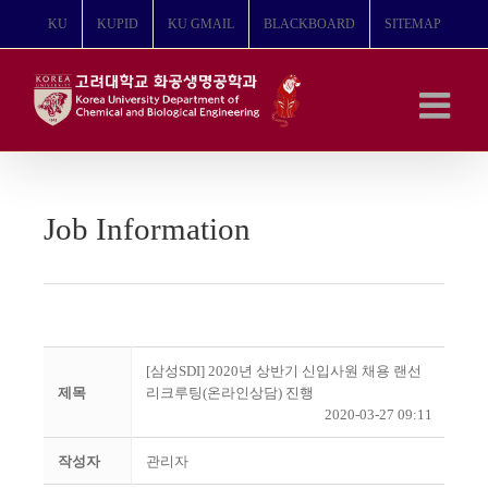
콘
KU
KUPID
KU GMAIL
BLACKBOARD
SITEMAP
텐
츠
로
건
너
뛰
기
Job Information
[삼성SDI] 2020년 상반기 신입사원 채용 랜선
제목
리크루팅(온라인상담) 진행
2020-03-27 09:11
작성자
관리자