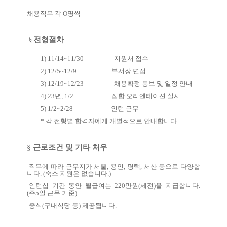
채용직무 각
O
명씩
§
전형절차
1) 11/14~11/30
지원서 접수
2) 12/5~12/9
부서장 면접
3) 12/19~12/23
채용확정 통보 및 일정 안내
4) 23
년
, 1/2
집합 오리엔테이션 실시
5) 1/2~2/28
인턴 근무
*
각 전형별 합격자에게 개별적으로 안내합니다
.
§
근로조건 및 기타 처우
-
직무에 따라 근무지가 서울
,
용인
,
평택
,
서산 등으로 다양합
니다
. (
숙소 지원은 없습니다
.)
-
인턴십 기간 동안 월급여는
220
만원
(
세전
)
을 지급합니다
.
(
주
5
일 근무 기준
)
-
중식
(
구내식당 등
)
제공됩니다
.