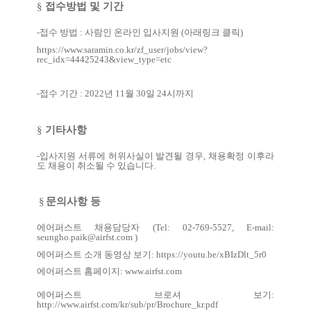
§
접수방법 및 기간
-
접수 방법
:
사람인 온라인 입사지원
(
아래링크 클릭
)
https://www.saramin.co.kr/zf_user/jobs/view?
rec_idx=44425243&view_type=etc
-
접수 기간
: 2022
년
11
월
30
일
24
시까지
§
기타사항
-
입사지원 서류에 허위사실이 발견될 경우
,
채용확정 이후라
도 채용이 취소될 수 있습니다
.
§
문의사항 등
에어퍼스트 채용담당자
(Tel: 02-769-5527, E-mail:
seungho.paik@airfst.com
)
에어퍼스트 소개 동영상 보기
:
https://youtu.be/xBIzDlt_5r0
에어퍼스트 홈페이지
:
www.airfst.com
에어퍼스트 브로셔 보기
:
http://www.airfst.com/kr/sub/pr/Brochure_kr.pdf