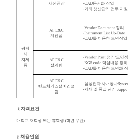
서산공장
-CAD
문서화 작업
-
기타 생산관리 업무 지원
-Vendor Document
정리
AF E&C
-Instrument List Up-Date
계전팀
-CAD
를 이용한 도면작업
평택
시
-Vendor Print
정리
/
도면정리
지제
AF E&C
-KGS code
핵심내용 정리
동
설계팀
-CAD
를 이용한 도면화 작업
AF E&C
-
삼성전자 사내공사
System
등록
반도체가스설비건설
-
자재 및 품질 관리
Support
팀
§
자격요건
대학교 재학생 또는 휴학생
(
학년 무관
)
§
채용인원