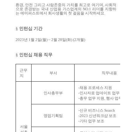
환경
,
안전 그리고 사람존중의 가치를 최고로 여기며
,
사회적
으로 존경받는 국내 산업용 가스업계의
NO.1
리더를 지향하
는 에어퍼스트에서 회사생활의 첫 걸음을 시작하세요
.
§
인턴십 기간
2023
년
1
월
2
일
(
월
) ~ 2
월
28
일
(
화
) (2
개월
)
§
인턴십 채용 직무
근무
부서
직무내용
지
-
채용 프로세스 지원
인사총무부
-
인사자료 업데이트 업무
-
총무 업무 지원
,
행사 업무 지원
-
신규 비즈니스
Search
영업기획팀
-2023
신년워크샵 보조
-
기타 업무 보조
서울
서초