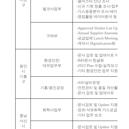
-
클러스터 산단 조사
구
-
신규 기회 창출 조사
/
접촉
벌크사업부
-
가스응용분야 조사
/
세미나
-
영업활동 데이터분석 등 기타
-Approved Vendor List Update
-Annual Supplier Assessment
준
구매부
-
공급업체
Lunch Meeting
준비
-
계약서
Digitalization
화
-
문서 검토 및 업데이트 지원
환경안전
/
-IMS
문서 한글화
대외업무부
-2023 Plan
수립
/
실적보고 지원
용인
-
기타 환경안전 업무 지원
시
기흥
구
-ASU
설비운영
기흥
/
용인공장
-
안전관리 및 품질 개선활동
-
문서 검토 및 업데이트
-
문서검토 및
Update
지원
화학사업부
-
정유
/
석유화학 가스공급
&
수급
-
기타 업무 보조
충남
서산
시
-
문서검토 및
Update
지원