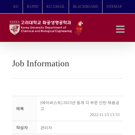
콘
KU
KUPID
KU GMAIL
BLACKBOARD
SITEMAP
텐
츠
로
건
너
뛰
기
Job Information
[에어퍼스트] 2023년 동계 각 부문 인턴 채용공
제목
고
2022-11-15 13:53
작성자
관리자